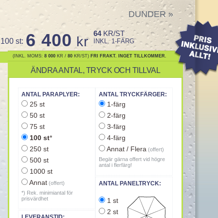
DUNDER
»
64
KR/ST
6 400
kr
100 st:
INKL. 1-FÄRG
(INKL. MOMS:
8 000
KR /
80
KR/ST)
FRI FRAKT. INGET TILLKOMMER.
ÄNDRA ANTAL, TRYCK OCH TILLVAL
ANTAL PARAPLYER:
ANTAL TRYCKFÄRGER:
25 st
1-färg
50 st
2-färg
75 st
3-färg
100 st
*
4-färg
250 st
Annat / Flera
(offert)
500 st
Begär gärna offert vid högre
antal i flerfärg!
1000 st
Annat
(offert)
ANTAL PANELTRYCK:
*) Rek. minimiantal för
prisvärdhet
1 st
2 st
LEVERANSTID: