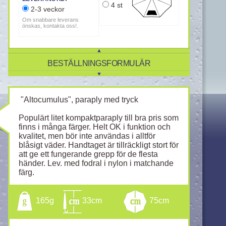
4 st
2-3 veckor
Om snabbare leverans
önskas, kontakta oss!.
BESTÄLLNINGSFORMULÄR
"Altocumulus", paraply med tryck
Populärt litet kompaktparaply till bra pris som
finns i många färger. Helt OK i funktion och
kvalitet, men bör inte användas i alltför
blåsigt väder. Handtaget är tillräckligt stort för
att ge ett fungerande grepp för de flesta
händer. Lev. med fodral i nylon i matchande
färg.
165g
33cm
75cm