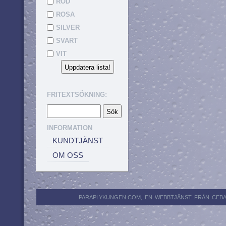
RÖD
ROSA
SILVER
SVART
VIT
FRITEXTSÖKNING:
INFORMATION
KUNDTJÄNST
OM OSS
PARAPLYKUNGEN.COM, EN WEBBTJÄNST FRÅN CEBA AB