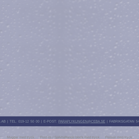
 | TEL. 019-12 50 00 | E-POST:
PARAPLYKUNGEN@CEBA.SE
| FABRIKSGATAN 5
Muggar med tryck
Post-its / Självhäftande block med tryck
Pennor med tryck