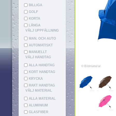
BILLIGA
GOLF
KORTA
LÅNGA
VÄLJ UPPFÄLLNING
MAN. OCH AUTO
AUTOMATISKT
MANUELLT
VÄLJ HANDTAG
ALLA HANDTAG
KORT HANDTAG
KRYCKA
RAKT HANDTAG
VÄLJ MATERIAL
ALLA MATERIAL
ALUMINIUM
GLASFIBER