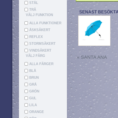
STÅL
TRÄ
SENAST BESÖKTA
VÄLJ FUNKTION
ALLA FUNKTIONER
ÅSKSÄKERT
REFLEX
STORMSÄKERT
VINDSÄKERT
VÄLJ FÄRG
«
SANTA ANA
ALLA FÄRGER
BLÅ
BRUN
GRÅ
GRÖN
GUL
LILA
ORANGE