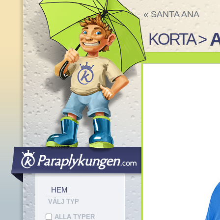
«
SANTA ANA
KORTA >
HEM
VÄLJ TYP
ALLA TYPER